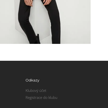
Odkazy
Klubový účet
Registrace do klubu